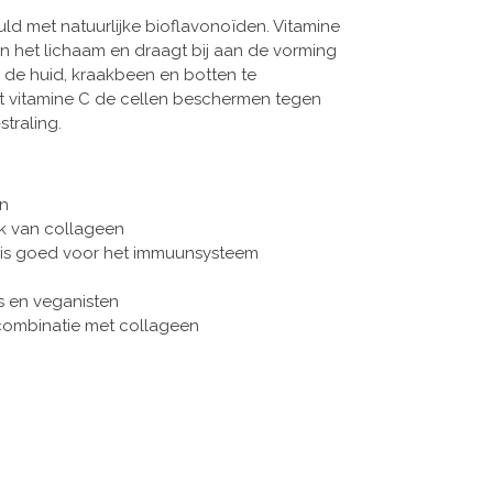
d met natuurlijke bioflavonoïden. Vitamine
n het lichaam en draagt bij aan de vorming
 de huid, kraakbeen en botten te
pt vitamine C de cellen beschermen tegen
straling.
en
k van collageen
n is goed voor het immuunsysteem
s en veganisten
combinatie met collageen