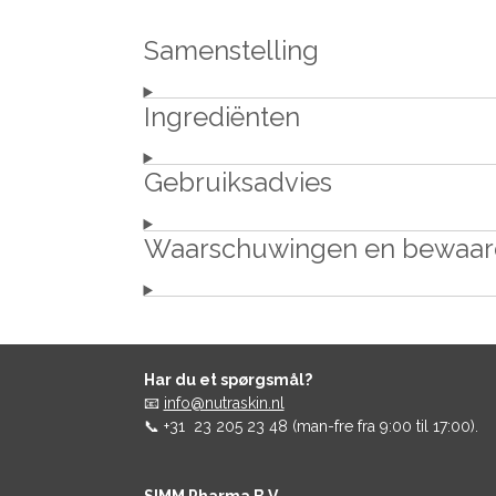
Samenstelling
Ingrediënten
Gebruiksadvies
Waarschuwingen en bewaar
Har du et spørgsmål?
📧
info@nutraskin.nl
📞 +31 23 205 23 48 (man-fre fra 9:00 til 17:00).