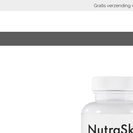
Gratis verzending 
Spring
til
hovedindhold